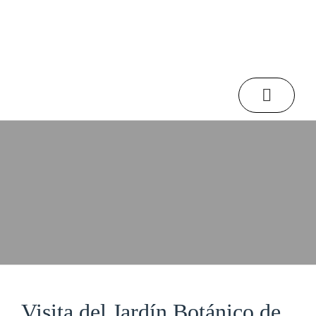
Inicio
/
Noticias
/
Visita del Jardín Botánico de Castilla-La Mancha al MUCBO
Noticias
Visita del Jardín Botánico de