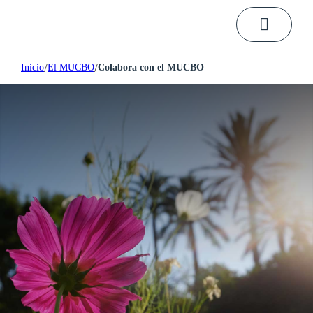
/
/
Inicio
El MUCBO
Colabora con el MUCBO