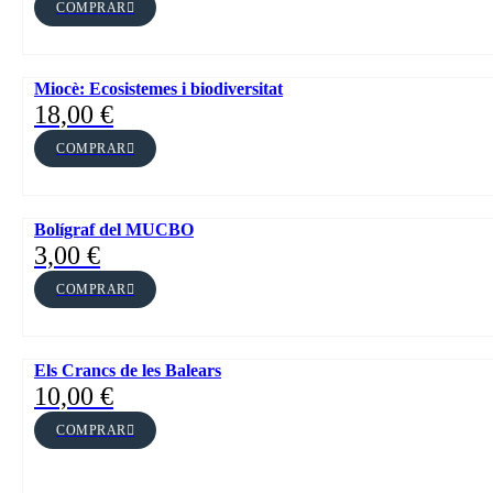
COMPRAR
Miocè: Ecosistemes i biodiversitat
18,00
€
COMPRAR
Bolígraf del MUCBO
3,00
€
COMPRAR
Els Crancs de les Balears
10,00
€
COMPRAR