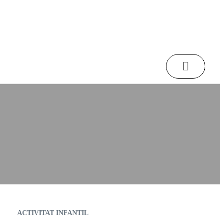
Inicio
/
Agenda
/
Actividades pasadas
/
TALLERS PER A VACANCES | Els exploradors del planeta Terra
Agenda
ACTIVITAT INFANTIL