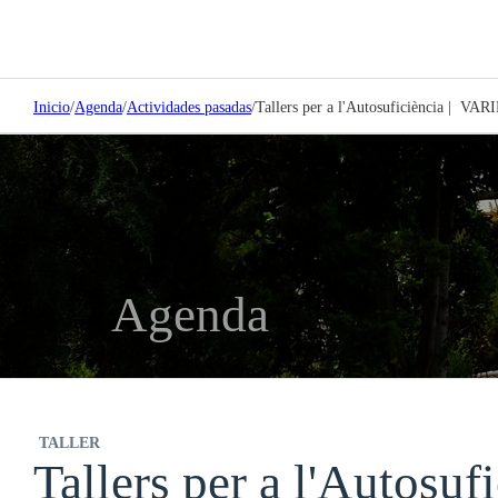
Inicio
/
Agenda
/
Actividades pasadas
/
Tallers per a l'Autosuficiència
Agenda
TALLER
Tallers per a l'Aut