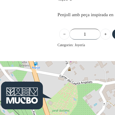
Penjoll amb peça inspirada en 
Penjoll gros - Hyalinea canti
Categories:
Joyería