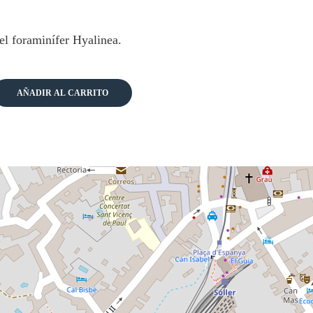
el foraminífer Hyalinea.
dad
AÑADIR AL CARRITO