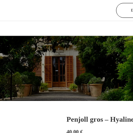
Penjoll gros – Hyalin
40,00
€