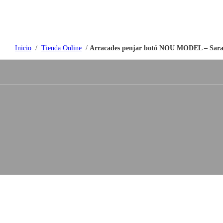
Inicio
/
Tienda Online
/
Arracades penjar botó NOU MODEL – Sara
Tienda online