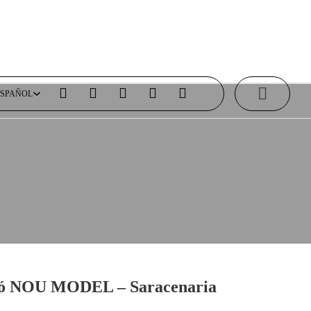
ESPAÑOL
ESPAÑOL
otó NOU MODEL – Saracenaria