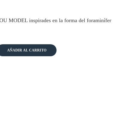
NOU MODEL inspirades en la forma del foraminífer
MODEL - Saracenaria cantidad
AÑADIR AL CARRITO