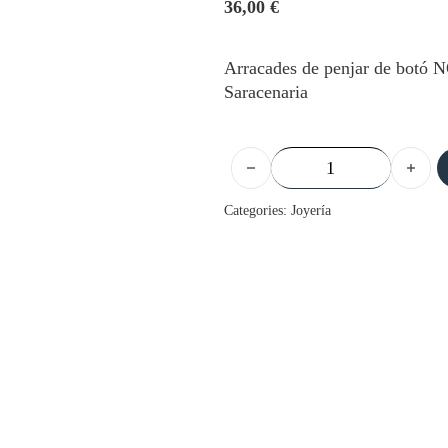
36,00
€
Arracades de penjar de botó 
Saracenaria
Arracades penjar botó NOU 
Categories:
Joyería