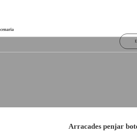
cenaria
Arracades penjar b