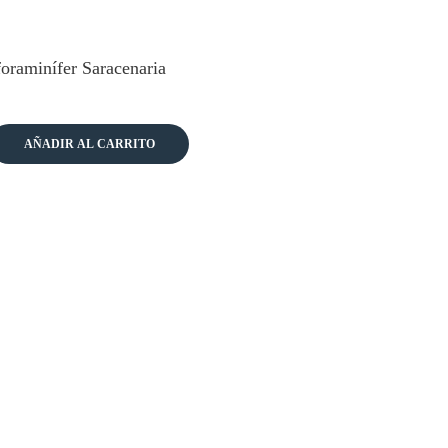
foraminífer Saracenaria
AÑADIR AL CARRITO