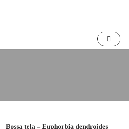
Inicio
/
Tienda Online
/
Bossa tela – Euphorbia dendroides
Tienda online
Bossa tela – Euphorbia dendroides