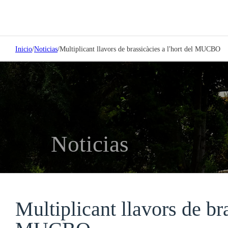
Inicio
/
Noticias
/
Multiplicant llavors de brassicàcies a l'hort del MUCBO
Noticias
Multiplicant llavors de bra