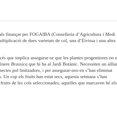
ocals finançat per FOGAIBA (Conselleria d’Agricultura i Medi
ultiplicació de dues varietats de col, una d’Eivissa i una altra
océs que implica assegurar-se que les plantes progenitores no 
 gènere
Brassica
que hi ha al Jardí Botànic. Necessiten un aïll
ectes pol·linitzadors, i per assegurar-nos-en s’han eliminat
m. Un cop els fruits han estat secs, aquesta setmana s’han
ruits de les cols seleccionades, aquelles que marcaven bé els