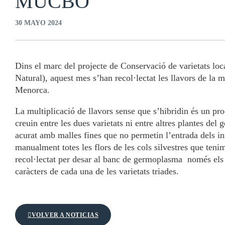
MUCBO
30 MAYO 2024
Dins el marc del projecte de Conservació de varietats l
Natural), aquest mes s’han recol·lectat les llavors de la m
Menorca.
La multiplicació de llavors sense que s’hibridin és un pr
creuin entre les dues varietats ni entre altres plantes del
acurat amb malles fines que no permetin l’entrada dels ins
manualment totes les flors de les cols silvestres que teni
recol·lectat per desar al banc de germoplasma només els f
caràcters de cada una de les varietats triades.
VOLVER A NOTICIAS