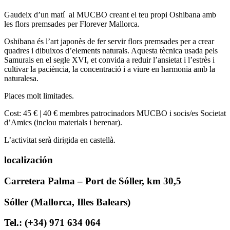
Gaudeix d’un matí al MUCBO creant el teu propi Oshibana amb
les flors premsades per Florever Mallorca.
Oshibana és l’art japonès de fer servir flors premsades per a crear
quadres i dibuixos d’elements naturals. Aquesta tècnica usada pels
Samurais en el segle XVI, et convida a reduir l’ansietat i l’estrès i
cultivar la paciència, la concentració i a viure en harmonia amb la
naturalesa.
Places molt limitades.
Cost: 45 € | 40 € membres patrocinadors MUCBO i socis/es Societat
d’Amics (inclou materials i berenar).
L’activitat serà dirigida en castellà.
localización
Carretera Palma – Port de Sóller, km 30,5
Sóller (Mallorca, Illes Balears)
Tel.: (+34) 971 634 064