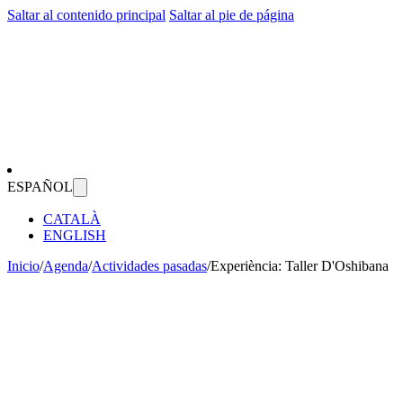
Saltar al contenido principal
Saltar al pie de página
ESPAÑOL
CATALÀ
ENGLISH
Inicio
/
Agenda
/
Actividades pasadas
/
Experiència: Taller D'Oshibana