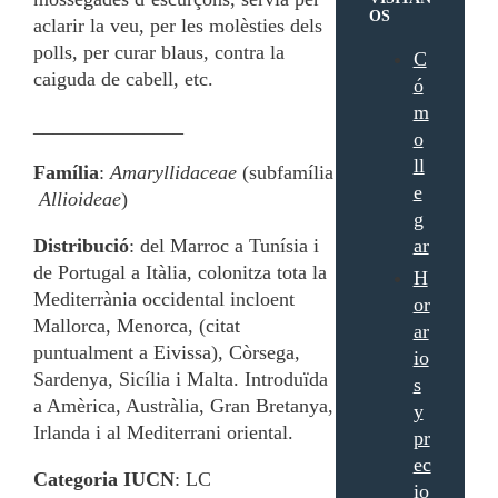
OS
aclarir la veu, per les molèsties dels
polls, per curar blaus, contra la
C
caiguda de cabell, etc.
ó
m
_______________
o
ll
Família
:
Amaryllidaceae
(subfamília
e
Allioideae
)
g
Distribució
: del Marroc a Tunísia i
ar
de Portugal a Itàlia, colonitza tota la
H
Mediterrània occidental incloent
or
Mallorca, Menorca, (citat
ar
puntualment a Eivissa), Còrsega,
io
Sardenya, Sicília i Malta. Introduïda
s
a Amèrica, Austràlia, Gran Bretanya,
y
Irlanda i al Mediterrani oriental.
pr
ec
Categoria IUCN
: LC
io