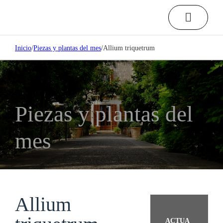
Inicio
/
Piezas y plantas del mes
/
Allium triquetrum
Piezas y plantas del
mes
Allium
ACTUA