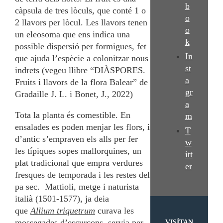
b
càpsula de tres lòculs, que conté 1 o
o
2 llavors per lòcul. Les llavors tenen
o
un eleosoma que ens indica una
k
possible dispersió per formigues, fet
In
que ajuda l’espècie a colonitzar nous
st
indrets (vegeu llibre “DIÀSPORES.
a
Fruits i llavors de la flora Balear” de
gr
Gradaille J. L. i Bonet, J., 2022)
a
Tota la planta és comestible. En
m
ensalades es poden menjar les flors, i
T
d’antic s’empraven els alls per fer
w
les típiques sopes mallorquines, un
itt
plat tradicional que empra verdures
er
fresques de temporada i les restes del
pa sec. Mattioli, metge i naturista
italià (1501-1577), ja deia
que
Allium triquetrum
curava les
mossegades d’escurçons, servia per
VISÍTAN