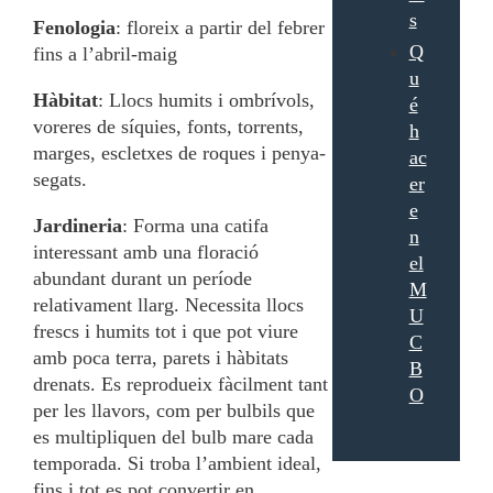
s
Fenologia
: floreix a partir del febrer
Q
fins a l’abril-maig
u
Hàbitat
: Llocs humits i ombrívols,
é
voreres de síquies, fonts, torrents,
h
marges, escletxes de roques i penya-
ac
segats.
er
e
Jardineria
: Forma una catifa
n
interessant amb una floració
el
abundant durant un període
M
relativament llarg. Necessita llocs
U
frescs i humits tot i que pot viure
C
amb poca terra, parets i hàbitats
B
drenats. Es reprodueix fàcilment tant
O
per les llavors, com per bulbils que
es multipliquen del bulb mare cada
temporada. Si troba l’ambient ideal,
fins i tot es pot convertir en