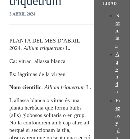
triquetrum
LIDAD
3 ABRIL 2024
N
ot
ic
ia
PLANTA DEL MES D’ABRIL
s
2024.
Allium triquetrum
L.
A
Ca: vitrac, allassa blanca
g
e
Es: lágrimas de la virgen
n
d
Nom científic
:
Allium triquetrum
L.
a
L’allassa blanca o vitrac és una
Pi
planta herbàcia que forma bulbs
ez
(alls) globosos solitaris o en grup.
as
No la confondrem amb cap altre all
y
perquè si seccionam la tija,
pl
observarem que presenta una secció
a