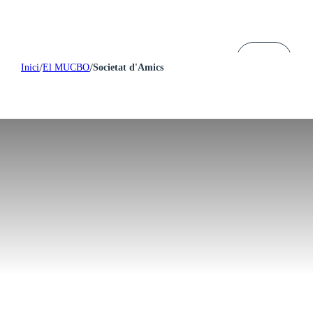
/
/
Inici
El MUCBO
Societat d'Amics