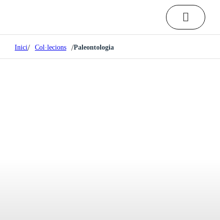
/
/
Inici
Col·lecions
Paleontologia