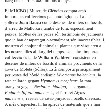
llarg dels darrers 600 milions d’anys.
El MUCBO | Museu de Ciències compta amb
importants col·leccions paleontològiques. La del
solleric
Joan Bauçà
conté desenes de milers de fòssils
d’arreu de Mallorca i també de fora, especialment
peixos. Moltes de les peces són testimonis de jaciments
que ja han desaparegut o actualment són inaccessibles, i
mostren el conjunt d’animals i plantes que visqueren a
les nostres illes al llarg del temps. Una altra important
col·lecció és la de
William Waldren
, consistent en
desenes de milers de fòssils d’animals provinents de la
cova de Moleta (Sóller). Està composta principalment
per restes del bòvid endèmic
Myotragus balearicus
, la
rata cellarda gegant
Hypnomys morpheus
, la rata
aranyera gegant
Nesiotites hidalgo
, la sargantana
Podarcis
lilfordi muletensis
, el ferreret
Alytes
muletensis
, i restes de rates-pinyades i ocells diversos.
A més d’aquestes, hi ha aplecs de materials que s’han