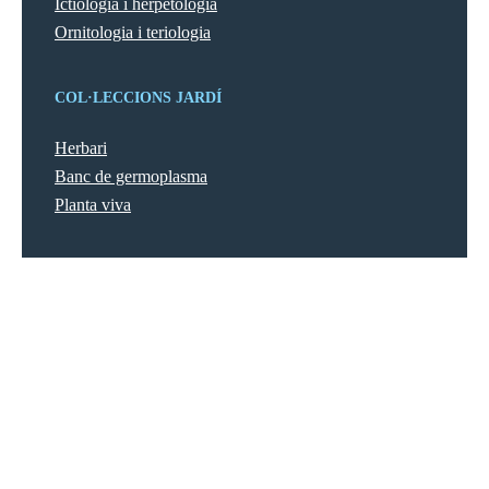
Ictiologia i herpetologia
Ornitologia i teriologia
COL·LECCIONS JARDÍ
Herbari
Banc de germoplasma
Planta viva