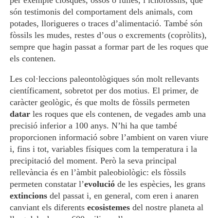
per exemple closques, ossos o fulles, i icnofòssils, que
són testimonis del comportament dels animals, com
potades, llorigueres o traces d’alimentació. També són
fòssils les mudes, restes d’ous o excrements (copròlits),
sempre que hagin passat a formar part de les roques que
els contenen.
Les col·leccions paleontològiques són molt rellevants
científicament, sobretot per dos motius. El primer, de
caràcter geològic, és que molts de fòssils permeten
datar
les roques que els contenen, de vegades amb una
precisió inferior a 100 anys. N’hi ha que també
proporcionen informació sobre l’ambient on varen viure
i, fins i tot, variables físiques com la temperatura i la
precipitació del moment. Però la seva principal
rellevància és en l’àmbit paleobiològic: els fòssils
permeten constatar l’
evolució
de les espècies, les grans
extincions
del passat i, en general, com eren i anaren
canviant els diferents
ecosistemes
del nostre planeta al