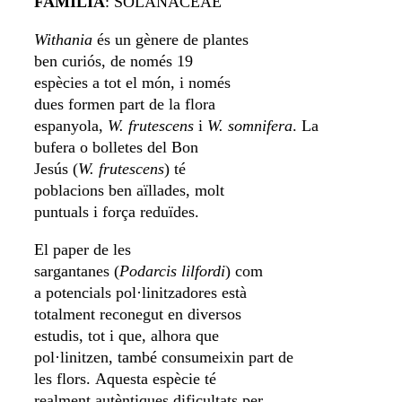
FAMÍLIA
: SOLANACEAE
Withania
és un gènere de plantes
ben curiós, de només 19
espècies a tot el món, i només
dues formen part de la flora
espanyola,
W. frutescens
i
W. somnifera
. La
bufera o bolletes del Bon
Jesús (
W. frutescens
) té
poblacions ben aïllades, molt
puntuals i força reduïdes.
El paper de les
sargantanes (
Podarcis lilfordi
) com
a potencials pol·linitzadores està
totalment reconegut en diversos
estudis, tot i que, alhora que
pol·linitzen, també consumeixin part de
les flors. Aquesta espècie té
realment autèntiques dificultats per