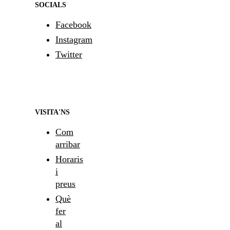
SOCIALS
Facebook
Instagram
Twitter
VISITA'NS
Com
arribar
Horaris
i
preus
Què
fer
al