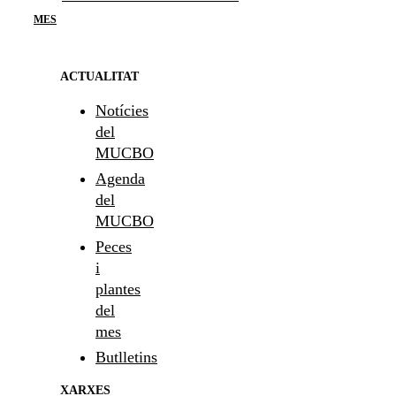
MES
ACTUALITAT
Notícies
del
MUCBO
Agenda
del
MUCBO
Peces
i
plantes
del
mes
Butlletins
XARXES