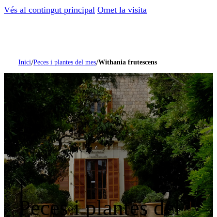
Vés al contingut principal
Omet la visita
/
/
Inici
Peces i plantes del mes
Withania frutescens
Peces i plantes del