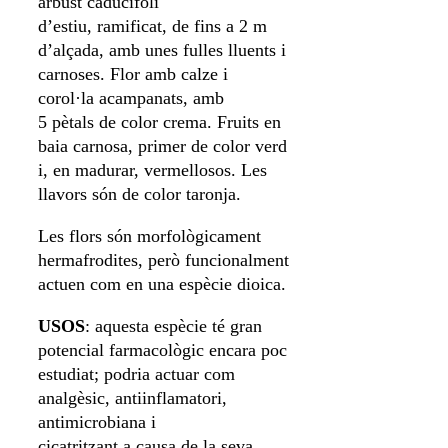
arbust caducifoli
d’estiu, ramificat, de fins a 2 m
d’alçada, amb unes fulles lluents i
carnoses. Flor amb calze i
corol·la acampanats, amb
5 pètals de color crema. Fruits en
baia carnosa, primer de color verd
i, en madurar, vermellosos. Les
llavors són de color taronja.
Les flors són morfològicament
hermafrodites, però funcionalment
actuen com en una espècie dioica.
USOS
: aquesta espècie té gran
potencial farmacològic encara poc
estudiat; podria actuar com
analgèsic, antiinflamatori,
antimicrobiana i
cicatritzant a causa de la seva