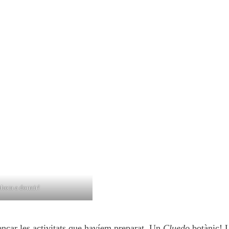
thom a dormir!
nçar les activitats que havíem preparat. Un
Cluedo
botànic! 