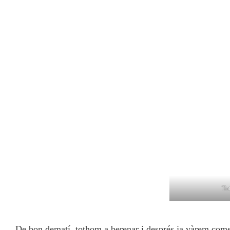
To
De bon dematí, tothom a berenar i després ja vàrem come