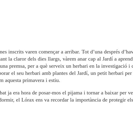
nines inscrits varen començar a arribar. Tot d’una després d’ha
itant la claror dels dies llargs, vàrem anar cap al Jardí a aprend
una premsa, per a què serveix un herbari en la investigació i
rar el seu herbari amb plantes del Jardí, un petit herbari per
m aquesta primavera i estiu.
bat ja era hora de posar-mos el pijama i tornar a baixar per v
 dormir, el Lórax ens va recordar la importància de protegir el