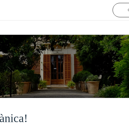
ànica!