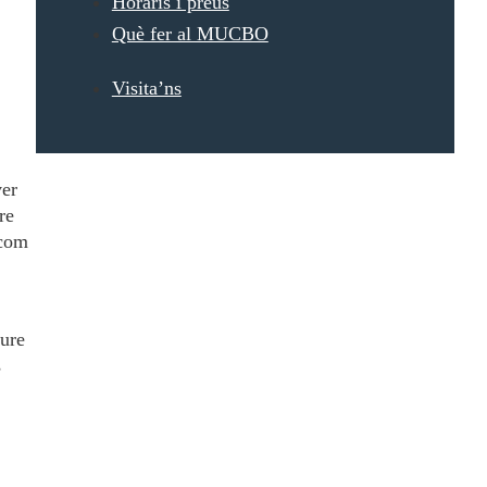
Horaris i preus
Què fer al MUCBO
Visita’ns
ver
re
 com
eure
s