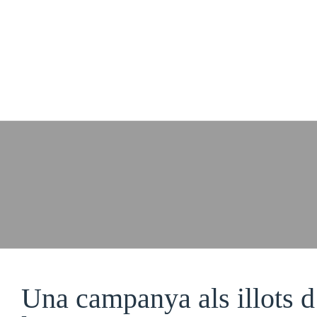
/
/
Inici
Notícies
Una campanya als illots d’Eivissa per a entendre millor
Notícies
Una campanya als illots d