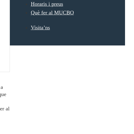
Horaris i preus
Què fer al MUCBO
Visita’ns
 a
que
er al