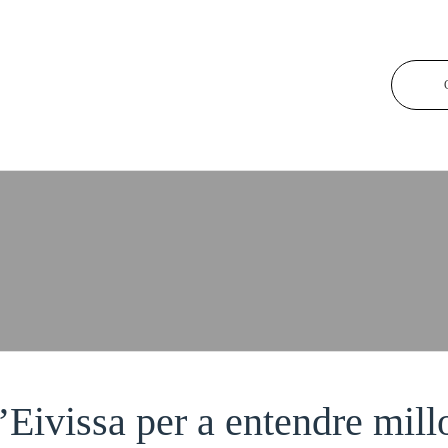
 les sargantanes.
’Eivissa per a entendre mill