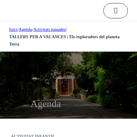
/
/
/
Inici
Agenda
Activitats passades
TALLERS PER A VACANCES | Els exploradors del planeta
Terra
Agenda
ACTIVITAT INFANTIL