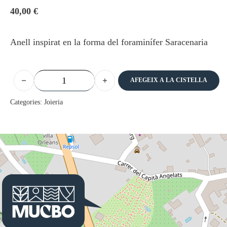
40,00
€
Anell inspirat en la forma del foraminífer Saracenaria
quantitat de Anell - Saracenaria
AFEGEIX A LA CISTELLA
Categories:
Joieria