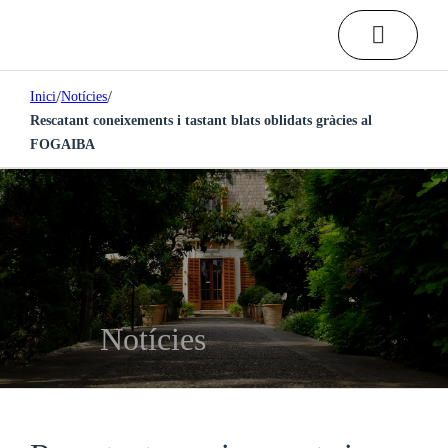
/
/
Inici
Notícies
Rescatant coneixements i tastant blats oblidats gràcies al
FOGAIBA
Notícies