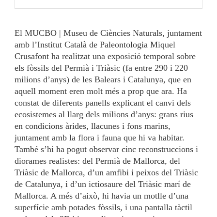
El MUCBO | Museu de Ciències Naturals, juntament
amb l’Institut Català de Paleontologia Miquel
Crusafont ha realitzat una exposició temporal sobre
els fòssils del Permià i Triàsic (fa entre 290 i 220
milions d’anys) de les Balears i Catalunya, que en
aquell moment eren molt més a prop que ara. Ha
constat de diferents panells explicant el canvi dels
ecosistemes al llarg dels milions d’anys: grans rius
en condicions àrides, llacunes i fons marins,
juntament amb la flora i fauna que hi va habitar.
També s’hi ha pogut observar cinc reconstruccions i
diorames realistes: del Permià de Mallorca, del
Triàsic de Mallorca, d’un amfibi i peixos del Triàsic
de Catalunya, i d’un ictiosaure del Triàsic marí de
Mallorca. A més d’això, hi havia un motlle d’una
superfície amb potades fòssils, i una pantalla tàctil