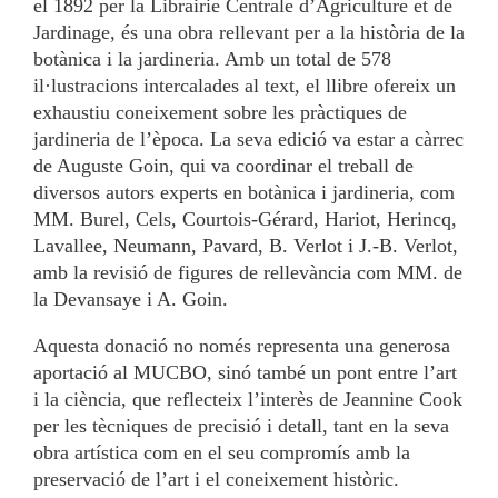
el 1892 per la Librairie Centrale d’Agriculture et de
Jardinage, és una obra rellevant per a la història de la
botànica i la jardineria. Amb un total de 578
il·lustracions intercalades al text, el llibre ofereix un
exhaustiu coneixement sobre les pràctiques de
jardineria de l’època. La seva edició va estar a càrrec
de Auguste Goin, qui va coordinar el treball de
diversos autors experts en botànica i jardineria, com
MM. Burel, Cels, Courtois-Gérard, Hariot, Herincq,
Lavallee, Neumann, Pavard, B. Verlot i J.-B. Verlot,
amb la revisió de figures de rellevància com MM. de
la Devansaye i A. Goin.
Aquesta donació no només representa una generosa
aportació al MUCBO, sinó també un pont entre l’art
i la ciència, que reflecteix l’interès de Jeannine Cook
per les tècniques de precisió i detall, tant en la seva
obra artística com en el seu compromís amb la
preservació de l’art i el coneixement històric.