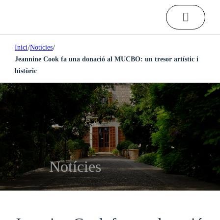
/
/
Inici
Notícies
Jeannine Cook fa una donació al MUCBO: un tresor artístic i
històric
Notícies