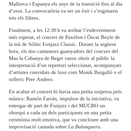
Mallorca i Espanya els anys de la transició fins al dia
d’avui. La convocatòria va ser un èxit i s’esgotaren
tots els llibres.
Finalment, a les 12:30 h va arribar l’esdeveniment
més esperat, el concert de Paxòfon i Òscar Boyle de
la mà de Sóller Fonjazz Classic. Durant la següent
hora, els dos cantautors guanyadors del concurs del
Mas la Cabanya de Beget varen oferir al públic la
interpretació d’un repertori seleccionat, acompanyats
d’artistes convidats de luxe com Monik Bargalló o el
solleric Pere Andreo.
En acabar el concert hi havia una petita sorpresa pels
músics: Ramón Farrán, impulsor de la iniciativa, va
entregar de part de Fonjazz i del MUCBO un
obsequi a cada un dels participants en una petita
cerimònia molt emotiva, que va concloure amb una
improvisació cantada sobre
La Balanguera
.