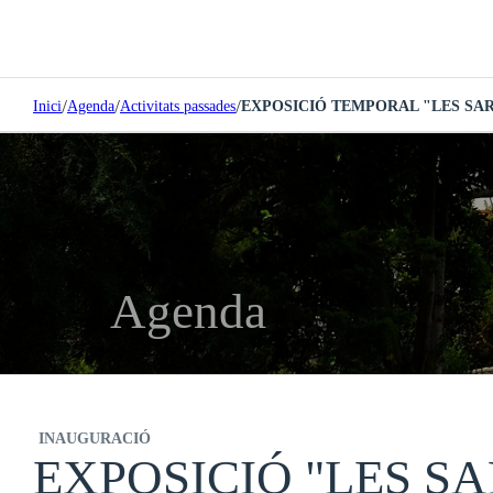
/
/
/
Inici
Agenda
Activitats passades
EXPOSICIÓ TEMPORAL "LES S
Agenda
INAUGURACIÓ
EXPOSICIÓ "LES 