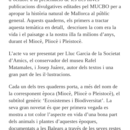
publicacions divulgatives editades pel MUCBO per a
apropar la història natural de Mallorca al públic
general. Aquests quaderns, els primers a tractar
aquesta temàtica en detall, descriuen la com era la
vida i el paisatge a la nostra illa fa milions d’anys,
durant el Miocè, Pliocè i Pleistocè.
L’acte va ser presentat per Lluc Garcia de la Societat
d’Amics, el conservador del museu Rafel
Matamales, i Josep Juárez, autor dels textos i una
gran part de les il·lustracions.
Cada un dels tres quaderns porta, a més del nom de
la corresponent època (Miocè, Pliocè o Pleistocè), el
subtítol genèric ‘Ecosistemes i Biodiversitat’. La
seva gran novetat és que per primera vegada es
mostra a tot color l’aspecte en vida d’una bona part
dels animals i plantes d’aquestes èpoques,
documentats a les Balears a través de les seves restes