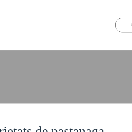
tanaga
arietats de pastanaga