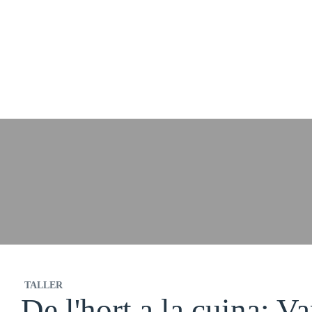
/
/
/
Inici
Agenda
Activitats passades
De l'hort a la cuina: Varietats de pas
Agenda
TALLER
De l'hort a la cuina: V