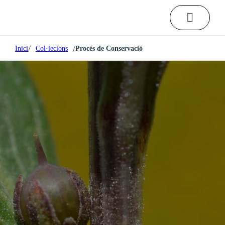
/
/
Inici
Col·lecions
Procés de Conservació