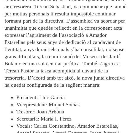
ara tresorera, Terean Sebastian, va comunicar que també
per motius personals li resulta impossible continuar
formant part de la directiva. L’assemblea va acordar per
unanimitat que quedés reflectit en la corresponent acta
expressar l’agraïment de l’associació a Amador
Estarellas pels seus anys de dedicació al capdavant de
l’entitat, anys durant els quals s’ha consolidat, no sense
grans dificultats, la reunificació del Museu i del Jardí
Botànic en una sola entitat jurídica. També s’agreix a
Terean Pastor la tasca acomplida al davant de la
tresoreria. D’acord amb tot això, la nova junta directiva
ha quedat configurada de la següent manera:
President: Lluc Garcia
Vicepresident: Miquel Socias
Tresorer: Joan Arbona
Secretària: Maria I. Pérez
Vocals: Carles Constantino, Amador Estarellas,
Antoni Sacarés, Antoni Fontanet, Josep Juárez i