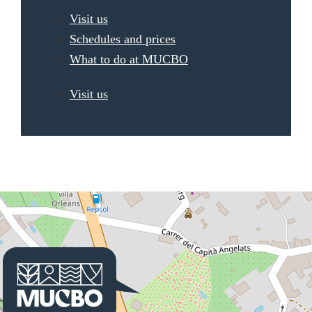
Visit us
Schedules and prices
What to do at MUCBO
Visit us