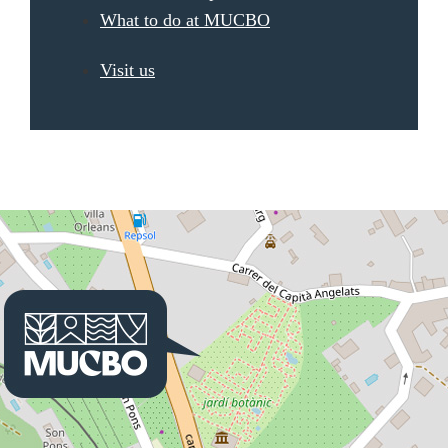
What to do at MUCBO
Visit us