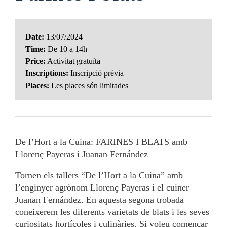
Date:
13/07/2024
Time:
De 10 a 14h
Price:
Activitat gratuïta
Inscriptions:
Inscripció prèvia
Places:
Les places són limitades
De l’Hort a la Cuina: FARINES I BLATS amb
Llorenç Payeras i Juanan Fernández
Tornen els tallers “De l’Hort a la Cuina” amb
l’enginyer agrònom Llorenç Payeras i el cuiner
Juanan Fernández. En aquesta segona trobada
coneixerem les diferents varietats de blats i les seves
curiositats hortícoles i culinàries. Si voleu començar