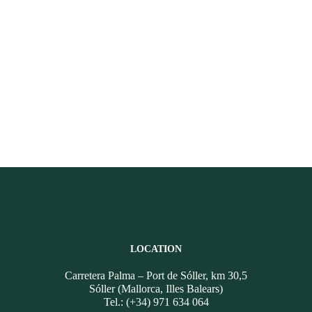
LOCATION
Carretera Palma – Port de Sóller, km 30,5
Sóller (Mallorca, Illes Balears)
Tel.: (+34) 971 634 064