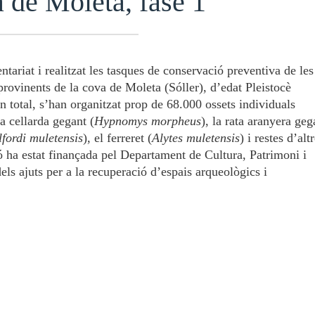
a de Moleta, fase 1
riat i realitzat les tasques de conservació preventiva de les
provinents de la cova de Moleta (Sóller), d’edat Pleistocè
n total, s’han organitzat prop de 68.000 ossets individuals
ata cellarda gegant (
Hypnomys morpheus
), la rata aranyera ge
lfordi muletensis
), el ferreret (
Alytes muletensis
) i restes d’alt
ió ha estat finançada pel Departament de Cultura, Patrimoni i
els ajuts per a la recuperació d’espais arqueològics i