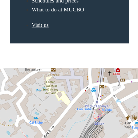
Schedules and prices
What to do at MUCBO
Visit us