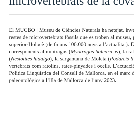
microvertebrats de la cov
El MUCBO | Museu de Ciències Naturals ha netejat, inventa
restes de microvertebrats fòssils que es troben al museu, 
superior-Holocè (de fa uns 100.000 anys a l’actualitat). E
corresponents al miotragus (
Myotragus balearicus
), la r
(
Nesiotites hidalgo
), la sargantana de Moleta (
Podarcis li
vertebrats com ratolins, rates-pinyades i ocells. L’actuac
Política Lingüística del Consell de Mallorca, en el marc d
paleontològics a l’illa de Mallorca de l’any 2023.